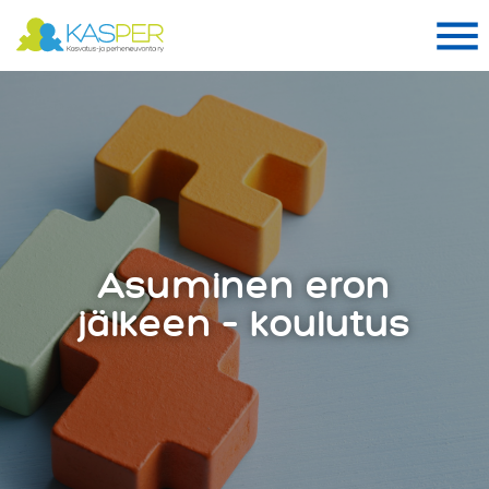
Suomen Kasper ry
Me
Me
Asuminen eron
jälkeen – koulutus