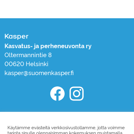
Kasper
Kasvatus- ja perheneuvonta ry
Oltermannintie 8
00620 Helsinki
kasper@suomenkasper.fi
Kasper Facebook
Kasper Instagram
Liity jäseneksi
Tilaa uutiskirje
Käytämme evästeitä verkkosivustollamme, jotta voimme
tarjota sinulle olennaisimman kokemuksen muistamalla