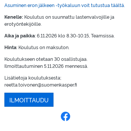
Asuminen eron jälkeen -työkaluun voit tutustua t
äältä.
Kenelle:
Koulutus on suunnattu lastenvalvojille ja
erotyöntekijöille.
Aika ja paikka
: 6.11.2026 klo 8.30-10.15, Teamsissa.
Hinta
: Koulutus on maksuton.
Koulutukseen otetaan 30 osallistujaa.
Ilmoittautuminen 5.11.2026 mennessä.
Lisätietoja koulutuksesta;
reetta.toivonen@suomenkasper.fi
ILMOITTAUDU
Jaa Facebookissa