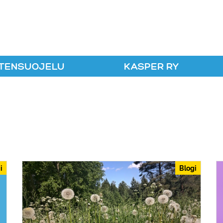
r ry
TENSUOJELU
KASPER RY
i
Blogi