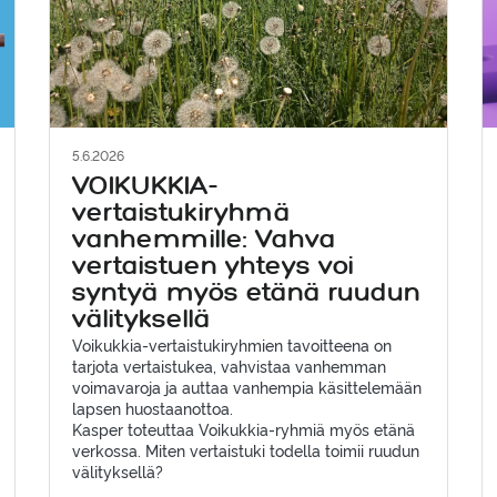
5.6.2026
VOIKUKKIA-
vertaistukiryhmä
vanhemmille: Vahva
vertaistuen yhteys voi
syntyä myös etänä ruudun
välityksellä
Voikukkia-vertaistukiryhmien tavoitteena on
tarjota vertaistukea, vahvistaa vanhemman
voimavaroja ja auttaa vanhempia käsittelemään
lapsen huostaanottoa.
Kasper toteuttaa Voikukkia-ryhmiä myös etänä
verkossa. Miten vertaistuki todella toimii ruudun
välityksellä?