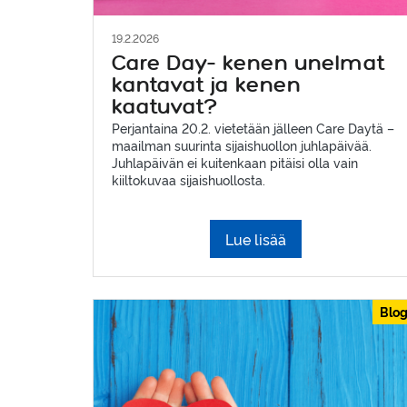
19.2.2026
Care Day– kenen unelmat
kantavat ja kenen
kaatuvat?
Perjantaina 20.2. vietetään jälleen Care Daytä –
maailman suurinta sijaishuollon juhlapäivää.
Juhlapäivän ei kuitenkaan pitäisi olla vain
kiiltokuvaa sijaishuollosta.
Lue lisää
Blog