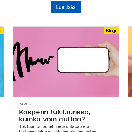
Lue lisää
i
Blogi
7.4.2026
Kasperin tukiluurissa,
kuinka voin auttaa?
Tukiluuri on puhelinneuvontapalvelu
lastensuojelun asiakkaina olevien lasten