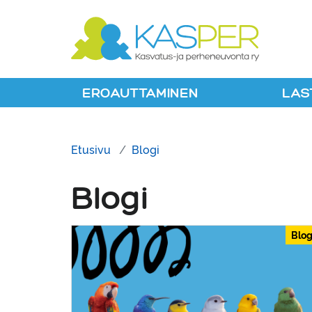
Suomen Kaspe
EROAUTTAMINEN
LAS
Etusivu
Blogi
Blogi
Blog