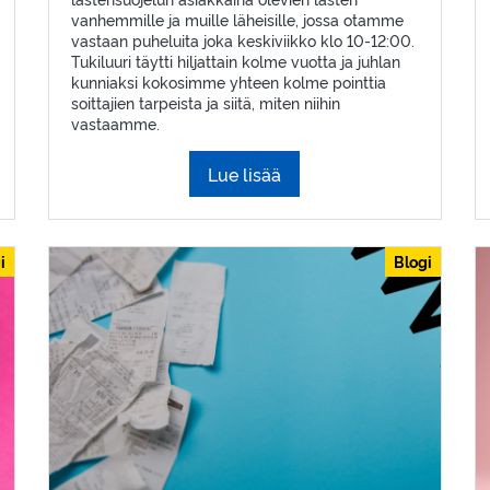
vanhemmille ja muille läheisille, jossa otamme
vastaan puheluita joka keskiviikko klo 10-12:00.
Tukiluuri täytti hiljattain kolme vuotta ja juhlan
kunniaksi kokosimme yhteen kolme pointtia
soittajien tarpeista ja siitä, miten niihin
vastaamme.
Lue lisää
i
Blogi