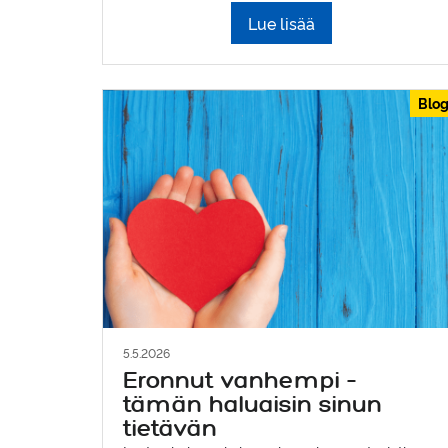
Lue lisää
Blog
5.5.2026
Eronnut vanhempi –
tämän haluaisin sinun
tietävän