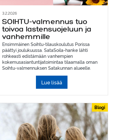
3.2.2026
SOIHTU-valmennus tuo
toivoa lastensuojeluun ja
vanhemmille
Ensimmäinen Soihtu-tilauskoulutus Porissa
päättyi joulukuussa. SataSoila-hanke lähti
rohkeasti edistämään vanhempien
kokemusasiantuntijatoimintaa tilaamalla oman
Soihtu-valmennuksen Satakunnan alueelle.
Lue lisää
Blogi