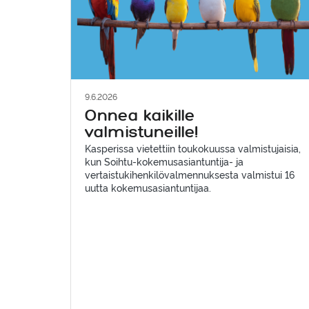
9.6.2026
Onnea kaikille
valmistuneille!
Kasperissa vietettiin toukokuussa valmistujaisia,
kun Soihtu-kokemusasiantuntija- ja
vertaistukihenkilövalmennuksesta valmistui 16
uutta kokemusasiantuntijaa.