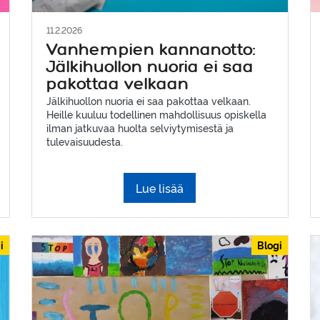
11.2.2026
Vanhempien kannanotto:
Jälkihuollon nuoria ei saa
pakottaa velkaan
Jälkihuollon nuoria ei saa pakottaa velkaan.
Heille kuuluu todellinen mahdollisuus opiskella
ilman jatkuvaa huolta selviytymisestä ja
tulevaisuudesta.
Lue lisää
i
Blogi