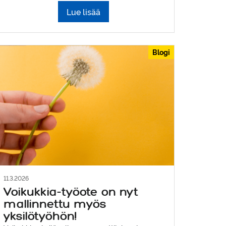
Lue lisää
Blogi
11.3.2026
Voikukkia-työote on nyt
mallinnettu myös
yksilötyöhön!