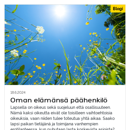
Blogi
18.6.2024
Oman elämänsä päähenkilö
Lapsella on oikeus sekä suojeluun että osallisuuteen.
Nämä kaksi oikeutta eivät ole toisilleen vaihtoehtoisia
oikeuksia, vaan niiden tulee toteutua yhtä aikaa. Saako
lapsi paikan tietäjänä ja toimijana vanhempien
erotilanteessa, kun puhutaan lasta koskevista asioista?