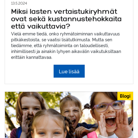
13.5.2024
Miksi lasten vertaistukiryhmät
ovat sekä kustannustehokkaita
että vaikuttavia?
Vielä emme tiedä, onko ryhmätoiminnan vaikuttavuus
pitkäkestoista, se vaatisi lisätutkimusta. Mutta sen
tiedämme, että ryhmätoiminta on taloudellisesti,
inhimillisesti ja ainakin lyhyen aikavälin vaikutuksiltaan
erittäin kannattavaa.
Lue lisää
Blogi