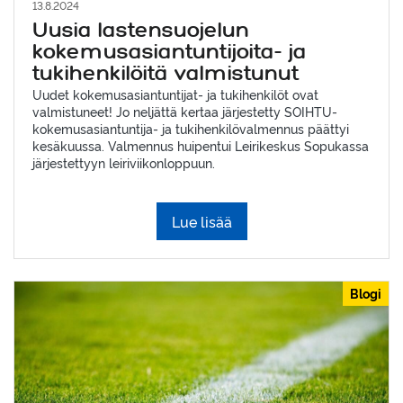
13.8.2024
Uusia lastensuojelun
kokemusasiantuntijoita- ja
tukihenkilöitä valmistunut
Uudet kokemusasiantuntijat- ja tukihenkilöt ovat
valmistuneet! Jo neljättä kertaa järjestetty SOIHTU-
kokemusasiantuntija- ja tukihenkilövalmennus päättyi
kesäkuussa. Valmennus huipentui Leirikeskus Sopukassa
järjestettyyn leiriviikonloppuun.
Lue lisää
Blogi