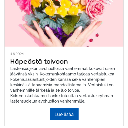
4.6.2024
Häpeästä toivoon
Lastensuojelun avohuollossa vanhemmat kokevat usein
jäävänsä yksin. Kokemuskohtaamo tarjoaa vertaistukea
kokemusasiantuntijoiden kanssa sekä vanhempien
keskinäisiä tapaamisia mahdollistamalla. Vertaistuki on
vanhemmille tärkeää ja se luo toivoa.
Kokemuskohtaamo-hanke toteuttaa vertaistukiryhmän
lastensuojelun avohuollon vanhemmille.
Lue lisää