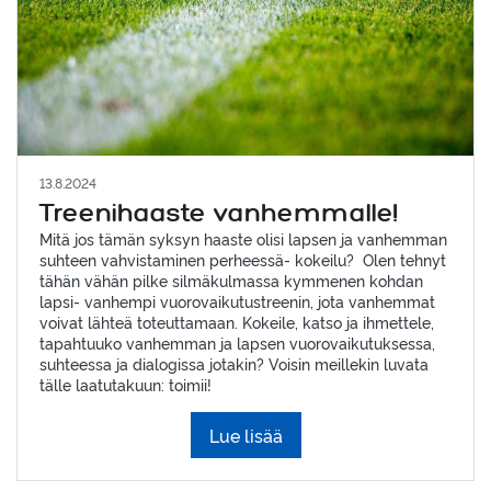
13.8.2024
Treenihaaste vanhemmalle!
Mitä jos tämän syksyn haaste olisi lapsen ja vanhemman
suhteen vahvistaminen perheessä- kokeilu? Olen tehnyt
tähän vähän pilke silmäkulmassa kymmenen kohdan
lapsi- vanhempi vuorovaikutustreenin, jota vanhemmat
voivat lähteä toteuttamaan. Kokeile, katso ja ihmettele,
tapahtuuko vanhemman ja lapsen vuorovaikutuksessa,
suhteessa ja dialogissa jotakin? Voisin meillekin luvata
tälle laatutakuun: toimii!
Lue lisää