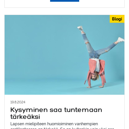
Blogi
19.8.2024
Kysyminen saa tuntemaan
tärkeäksi
Lapsen mielipiteen huomioiminen vanhempien
erotilanteessa on tärkeää. Se on kuitenkin vain yksi osa