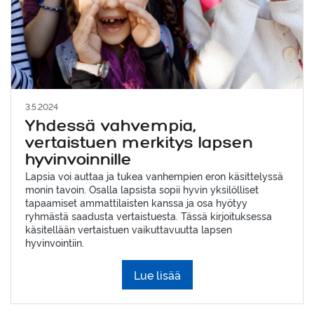
3.5.2024
Yhdessä vahvempia,
vertaistuen merkitys lapsen
hyvinvoinnille
Lapsia voi auttaa ja tukea vanhempien eron käsittelyssä
monin tavoin. Osalla lapsista sopii hyvin yksilölliset
tapaamiset ammattilaisten kanssa ja osa hyötyy
ryhmästä saadusta vertaistuesta. Tässä kirjoituksessa
käsitellään vertaistuen vaikuttavuutta lapsen
hyvinvointiin.
Lue lisää