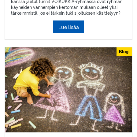
kanssa jaetut tunnit VOIKUKKIA-ryhmässä ovat ryhmän
käyneiden vanhempien kertoman mukaan olleet yksi
tärkeimmistä, jos ei tärkein tuki sijoituksen käsittelyyn?
Lue lisää
Blogi