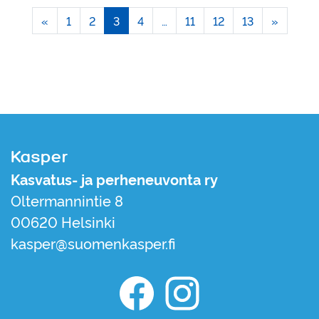
«
1
2
3
4
…
11
12
13
»
Kasper
Kasvatus- ja perheneuvonta ry
Oltermannintie 8
00620 Helsinki
kasper@suomenkasper.fi