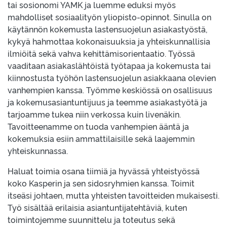
tai sosionomi YAMK ja luemme eduksi myös
mahdolliset sosiaalityön yliopisto-opinnot. Sinulla on
käytännön kokemusta lastensuojelun asiakastyöstä,
kykyä hahmottaa kokonaisuuksia ja yhteiskunnallisia
ilmiöitä sekä vahva kehittämisorientaatio. Työssä
vaaditaan asiakaslähtöistä työtapaa ja kokemusta tai
kiinnostusta työhön lastensuojelun asiakkaana olevien
vanhempien kanssa. Työmme keskiössä on osallisuus
ja kokemusasiantuntijuus ja teemme asiakastyötä ja
tarjoamme tukea niin verkossa kuin livenäkin.
Tavoitteenamme on tuoda vanhempien ääntä ja
kokemuksia esiin ammattilaisille sekä laajemmin
yhteiskunnassa.
Haluat toimia osana tiimiä ja hyvässä yhteistyössä
koko Kasperin ja sen sidosryhmien kanssa. Toimit
itseäsi johtaen, mutta yhteisten tavoitteiden mukaisesti.
Työ sisältää erilaisia asiantuntijatehtäviä, kuten
toimintojemme suunnittelu ja toteutus sekä