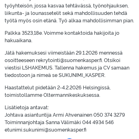
työyhteisön, jossa kasvaa tehtävässä, työnohjauksen,
liikunta- ja lounassetelit sekä mahdollisuuden tehdä
työtä myös osin etänä. Työ alkaa mahdollisimman pian.
Palkka 3523,18e. Voimme kontaktoida hakijoita jo
hakuaikana.
Jätä hakemuksesi viimeistään 29.1.2026 mennessä
osoitteeseen rekrytointi@suomenkasper.fi. Otsikoi
viestisi LSHAKEMUS. Tallenna hakemus ja CV samaan
tiedostoon ja nimeä se SUKUNIMI_KASPER.
Haastattelut pidetään 2-4.2.2026 Helsingissä,
toimistollamme Oltermannikeskuksessa.
Lisätietoja antavat:
Johtava asiantuntija Armi Ahvenainen 050 374 3279
Toiminnanjohtaja Sanna Välimäki 044 4934 546
etunimi.sukunimi@suomenkasper.fi