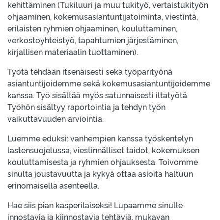
kehittäminen (Tukiluuri ja muu tukityö, vertaistukityön
ohjaaminen, kokemusasiantuntijatoiminta, viestintä,
erilaisten ryhmien ohjaaminen, kouluttaminen,
verkostoyhteistyö, tapahtumien järjestäminen,
kirjallisen materiaalin tuottaminen).
Työtä tehdään itsenäisesti sekä työparityönä
asiantuntijoidemme sekä kokemusasiantuntijoidemme
kanssa. Työ sisältää myös satunnaisesti iltatyötä.
Työhön sisältyy raportointia ja tehdyn työn
vaikuttavuuden arviointia.
Luemme eduksi: vanhempien kanssa työskentelyn
lastensuojelussa, viestinnälliset taidot, kokemuksen
kouluttamisesta ja ryhmien ohjauksesta. Toivomme
sinulta joustavuutta ja kykyä ottaa asioita haltuun
erinomaisella asenteella.
Hae siis pian kasperilaiseksi! Lupaamme sinulle
innostavia ja kiinnostavia tehtäviä, mukavan