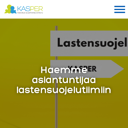
Suomen Kasper ry
Me
Me
Haemme
asiantuntijaa
lastensuojelutiimiin