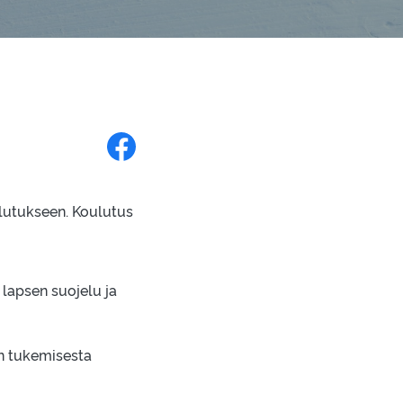
Jaa Facebookissa
lutukseen. Koulutus
 lapsen suojelu ja
en tukemisesta