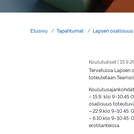
Etusivu
Tapahtumat
Lapsen osallisuus
Koulutukset | 15.9.2
Tervetuloa Lapsen o
toteutetaan Teamsi
Koulutusajankohdat
– 15.9. klo 9–10.45 
osallisuus toteutuv
– 22.9.klo 9–10.45:
– 6.10.klo 9–10.45:
erotilanteissa