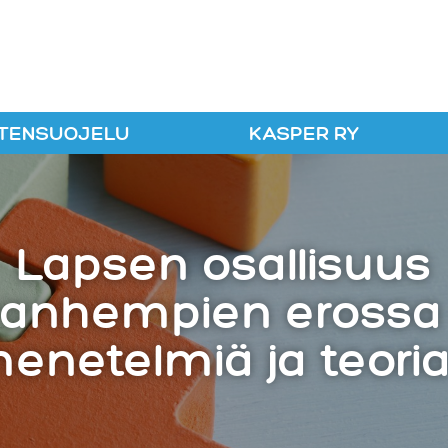
r ry
TENSUOJELU
KASPER RY
Lapsen osallisuus
anhempien erossa
enetelmiä ja teori