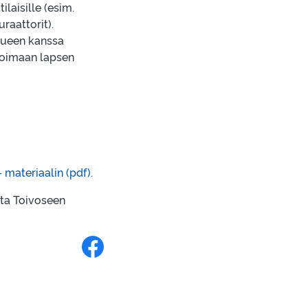
laisille (esim.
raattorit).
lueen kanssa
ioimaan lapsen
 materiaalin (pdf)
.
tta Toivoseen
Jaa Facebookissa