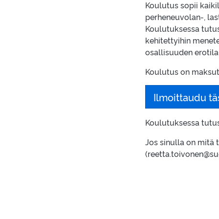
Koulutus sopii kaiki
perheneuvolan-, last
Koulutuksessa tutu
kehitettyihin menet
osallisuuden erotila
Koulutus on maksut
Ilmoittaudu tä
Koulutuksessa tut
Jos sinulla on mitä
(reetta.toivonen@su