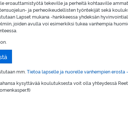
lle eroauttamistyötä tekeville ja perheitä kohtaaville ammatti
ensuojelun- ja perheoikeudellisten työntekijät sekä kouluku
stutaan Lapset mukana -hankkeessa yhdeksän hyvinvointia
elmiin, joiden avulla voi esimerkiksi tukea vanhempia huom
nteessa.
on.
stä
ustutaan mm.
Tietoa lapselle ja nuorelle vanhempien erosta –
 tahansa kysyttävää koulutuksesta voit olla yhteydessä Ree
omenkasper.fi)