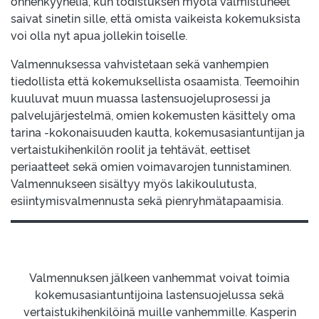
onnenkyyneliä, kun todistuksen myötä valmistuneet
saivat sinetin sille, että omista vaikeista kokemuksista
voi olla nyt apua jollekin toiselle.
Valmennuksessa vahvistetaan sekä vanhempien
tiedollista että kokemuksellista osaamista. Teemoihin
kuuluvat muun muassa lastensuojeluprosessi ja
palvelujärjestelmä, omien kokemusten käsittely oma
tarina -kokonaisuuden kautta, kokemusasiantuntijan ja
vertaistukihenkilön roolit ja tehtävät, eettiset
periaatteet sekä omien voimavarojen tunnistaminen.
Valmennukseen sisältyy myös lakikoulutusta,
esiintymisvalmennusta sekä pienryhmätapaamisia.
Valmennuksen jälkeen vanhemmat voivat toimia
kokemusasiantuntijoina lastensuojelussa sekä
vertaistukihenkilöinä muille vanhemmille. Kasperin