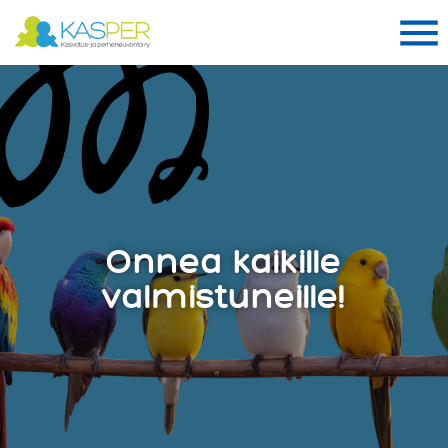
Suomen Kasper ry
Me
Me
Onnea kaikille
valmistuneille!