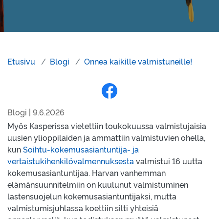
Etusivu
Blogi
Onnea kaikille valmistuneille!
Jaa Facebookissa
Blogi | 9.6.2026
Myös Kasperissa vietettiin toukokuussa valmistujaisia
uusien ylioppilaiden ja ammattiin valmistuvien ohella,
kun
Soihtu-kokemusasiantuntija- ja
vertaistukihenkilövalmennuksesta
valmistui 16 uutta
kokemusasiantuntijaa. Harvan vanhemman
elämänsuunnitelmiin on kuulunut valmistuminen
lastensuojelun kokemusasiantuntijaksi, mutta
valmistumisjuhlassa koettiin silti yhteisiä