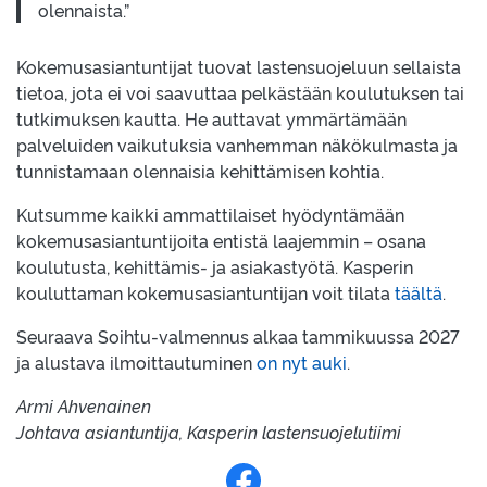
olennaista.”
Kokemusasiantuntijat tuovat lastensuojeluun sellaista
tietoa, jota ei voi saavuttaa pelkästään koulutuksen tai
tutkimuksen kautta. He auttavat ymmärtämään
palveluiden vaikutuksia vanhemman näkökulmasta ja
tunnistamaan olennaisia kehittämisen kohtia.
Kutsumme kaikki ammattilaiset hyödyntämään
kokemusasiantuntijoita entistä laajemmin – osana
koulutusta, kehittämis- ja asiakastyötä. Kasperin
kouluttaman kokemusasiantuntijan voit tilata
täältä
.
Seuraava Soihtu-valmennus alkaa tammikuussa 2027
ja alustava ilmoittautuminen
on nyt auki
.
Armi Ahvenainen
Johtava asiantuntija, Kasperin lastensuojelutiimi