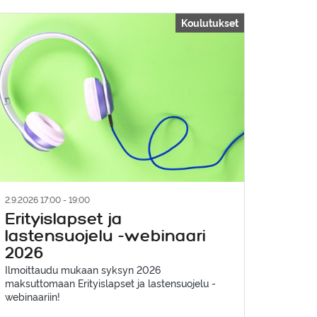
Koulutukset
2.9.2026 17:00 - 19:00
Erityislapset ja
lastensuojelu -webinaari
2026
Ilmoittaudu mukaan syksyn 2026
maksuttomaan Erityislapset ja lastensuojelu -
webinaariin!