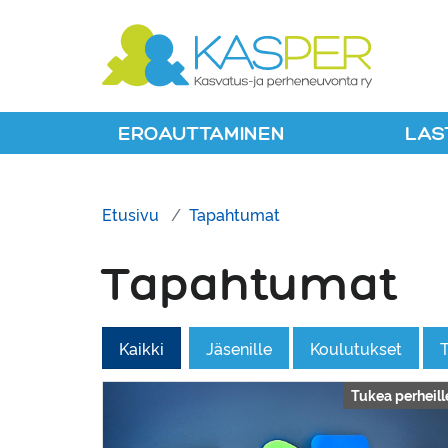
Suomen Kaspe
EROAUTTAMINEN
LAS
Etusivu
Tapahtumat
Tapahtumat
Valitse tapahtuman tyyppi:
Kaikki
Jäsenille
Koulutukset
T
Tukea perheill