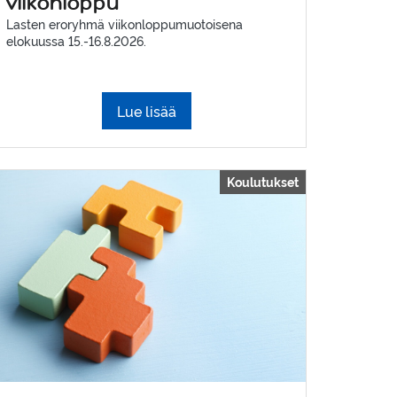
viikonloppu
Lasten eroryhmä viikonloppumuotoisena
elokuussa 15.-16.8.2026.
Lue lisää
Koulutukset