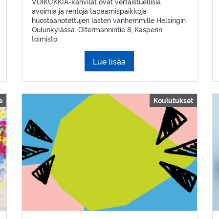
VOIKUKKIA-kahvilat ovat vertaistuellisia
avoimia ja rentoja tapaamispaikkoja
huostaanotettujen lasten vanhemmille Helsingin
Oulunkylässä. Oltermannintie 8, Kasperin
toimisto
Lue lisää
e
Koulutukset