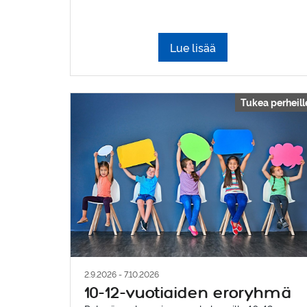
Lue lisää
Tukea perheill
2.9.2026 - 7.10.2026
10-12-vuotiaiden eroryhmä