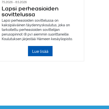
7.5.2026 - 8.5.2026
Lapsi perheasioiden
sovittelussa
Lapsi perheasioiden sovittelussa on
kaksipäiväinen täydennyskoulutus, joka on
tarkoitettu perheasioiden sovittelijan
perusopinnot (8 pv) aiemmin suorittaneille.
Koulutuksen järjestää Hämeen kesäyliopisto.
Lue lisää