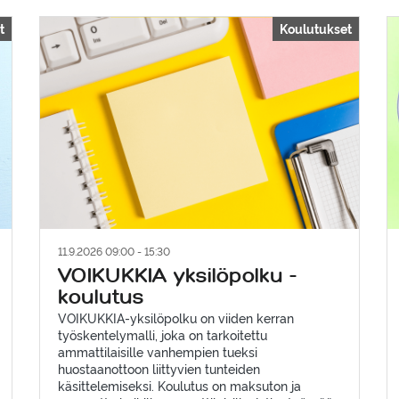
t
Koulutukset
11.9.2026 09:00 - 15:30
VOIKUKKIA yksilöpolku -
koulutus
VOIKUKKIA-yksilöpolku on viiden kerran
työskentelymalli, joka on tarkoitettu
ammattilaisille vanhempien tueksi
huostaanottoon liittyvien tunteiden
käsittelemiseksi. Koulutus on maksuton ja