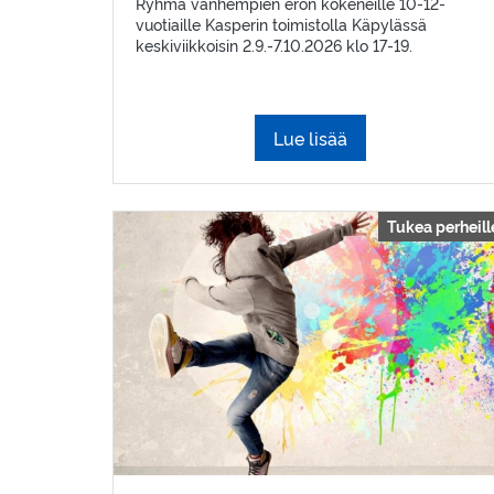
Ryhmä vanhempien eron kokeneille 10-12-
vuotiaille Kasperin toimistolla Käpylässä
keskiviikkoisin 2.9.-7.10.2026 klo 17-19.
Lue lisää
Tukea perheill