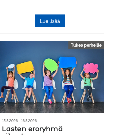
Lue lisää
Tukea perheille
15.8.2026 - 16.8.2026
Lasten eroryhmä -