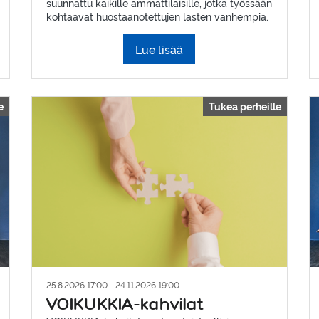
suunnattu kaikille ammattilaisille, jotka työssään
kohtaavat huostaanotettujen lasten vanhempia.
Lue lisää
e
Tukea perheille
25.8.2026 17:00 - 24.11.2026 19:00
VOIKUKKIA-kahvilat