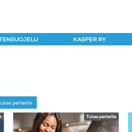
r ry
TENSUOJELU
KASPER RY
ukea perheille
e
Tukea perheille