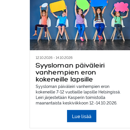
12.10.2026 - 14.10.2026
Syysloman päiväleiri
vanhempien eron
kokeneille lapsille
Syysloman päiväleiri vanhempien eron
kokeneille 7-12 vuotiaille lapsille Helsingissä.
Leiri järjestetään Kasperin toimistolla
maanantaista keskiviikkoon 12.-14.10.2026.
Lue lisää