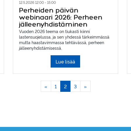
12.5.2026 12:00 - 15:00
Perheiden päivän
webinaari 2026: Perheen
jälleenyhdistäminen
Vuoden 2026 teema on tiukasti kiinni
lastensuojelussa, ja sen yhdessä tärkeimmässä
mutta haastavimmassa tehtävässä, perheen
jälleenyhdistämisessä.
Lue lisää
«
1
2
3
»