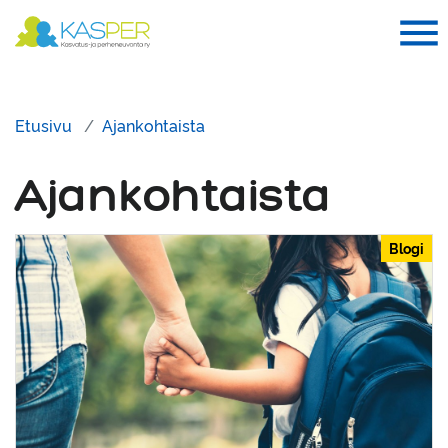
Suomen Kasper ry
Me
Me
Etusivu
Ajankohtaista
Ajankohtaista
Blogi