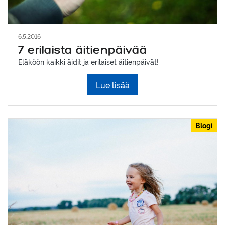
6.5.2016
7 erilaista äitienpäivää
Eläköön kaikki äidit ja erilaiset äitienpäivät!
Lue lisää
Blogi