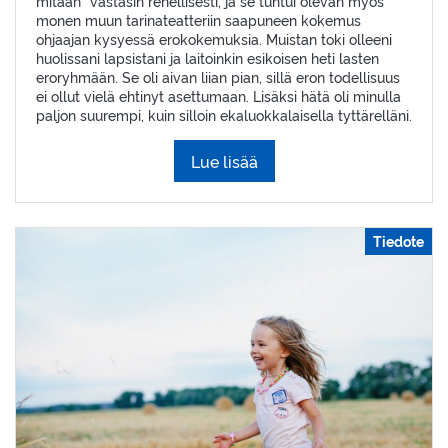
mitään” vastasin rehellisesti, ja se tuntui olevan myös
monen muun tarinateatteriin saapuneen kokemus
ohjaajan kysyessä erokokemuksia. Muistan toki olleeni
huolissani lapsistani ja laitoinkin esikoisen heti lasten
eroryhmään. Se oli aivan liian pian, sillä eron todellisuus
ei ollut vielä ehtinyt asettumaan. Lisäksi hätä oli minulla
paljon suurempi, kuin silloin ekaluokkalaisella tyttärelläni.
Lue lisää
Tiedote