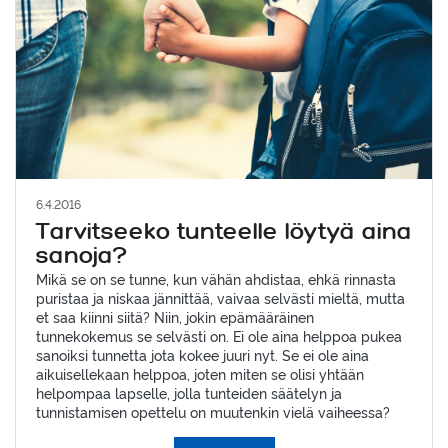
6.4.2016
Tarvitseeko tunteelle löytyä aina
sanoja?
Mikä se on se tunne, kun vähän ahdistaa, ehkä rinnasta
puristaa ja niskaa jännittää, vaivaa selvästi mieltä, mutta
et saa kiinni siitä? Niin, jokin epämääräinen
tunnekokemus se selvästi on. Ei ole aina helppoa pukea
sanoiksi tunnetta jota kokee juuri nyt. Se ei ole aina
aikuisellekaan helppoa, joten miten se olisi yhtään
helpompaa lapselle, jolla tunteiden säätelyn ja
tunnistamisen opettelu on muutenkin vielä vaiheessa?