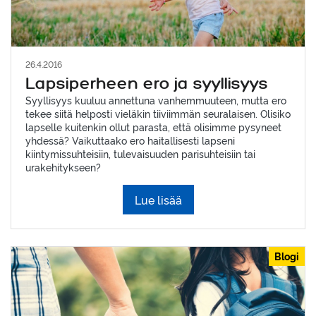
26.4.2016
Lapsiperheen ero ja syyllisyys
Syyllisyys kuuluu annettuna vanhemmuuteen, mutta ero
tekee siitä helposti vieläkin tiiviimmän seuralaisen. Olisiko
lapselle kuitenkin ollut parasta, että olisimme pysyneet
yhdessä? Vaikuttaako ero haitallisesti lapseni
kiintymissuhteisiin, tulevaisuuden parisuhteisiin tai
urakehitykseen?
Lue lisää
Blogi