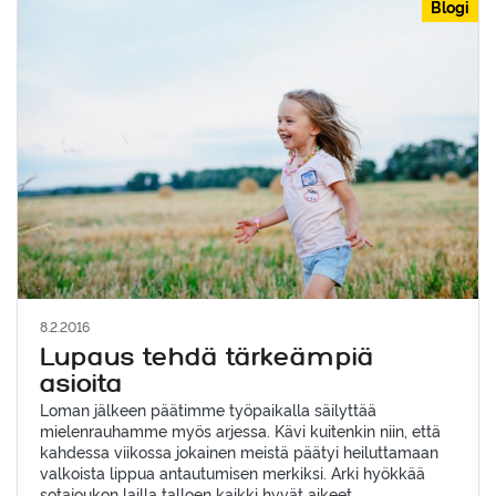
Blogi
8.2.2016
Lupaus tehdä tärkeämpiä
asioita
Loman jälkeen päätimme työpaikalla säilyttää
mielenrauhamme myös arjessa. Kävi kuitenkin niin, että
kahdessa viikossa jokainen meistä päätyi heiluttamaan
valkoista lippua antautumisen merkiksi. Arki hyökkää
sotajoukon lailla talloen kaikki hyvät aikeet.