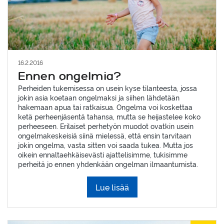
16.2.2016
Ennen ongelmia?
Perheiden tukemisessa on usein kyse tilanteesta, jossa
jokin asia koetaan ongelmaksi ja siihen lähdetään
hakemaan apua tai ratkaisua. Ongelma voi koskettaa
ketä perheenjäsentä tahansa, mutta se heijastelee koko
perheeseen. Erilaiset perhetyön muodot ovatkin usein
ongelmakeskeisiä siinä mielessä, että ensin tarvitaan
jokin ongelma, vasta sitten voi saada tukea. Mutta jos
oikein ennaltaehkäisevästi ajattelisimme, tukisimme
perheitä jo ennen yhdenkään ongelman ilmaantumista.
Lue lisää