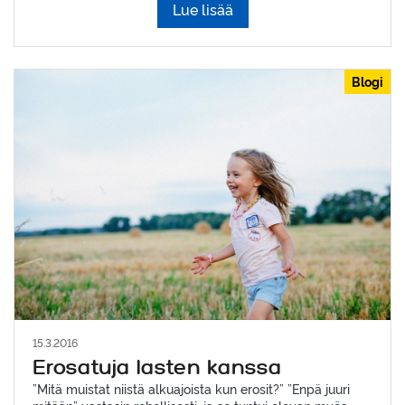
Lue lisää
Blogi
15.3.2016
Erosatuja lasten kanssa
”Mitä muistat niistä alkuajoista kun erosit?” ”Enpä juuri