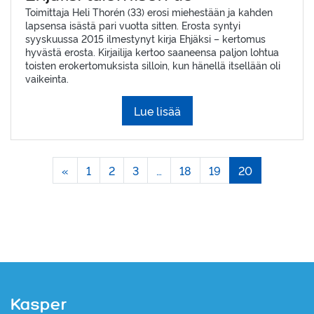
Toimittaja Heli Thorén (33) erosi miehestään ja kahden
lapsensa isästä pari vuotta sitten. Erosta syntyi
syyskuussa 2015 ilmestynyt kirja Ehjäksi – kertomus
hyvästä erosta. Kirjailija kertoo saaneensa paljon lohtua
toisten erokertomuksista silloin, kun hänellä itsellään oli
vaikeinta.
Lue lisää
«
1
2
3
…
18
19
20
Kasper