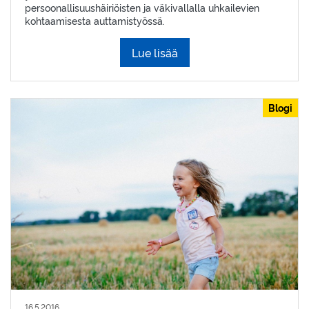
persoonallisuushäiriöisten ja väkivallalla uhkailevien
kohtaamisesta auttamistyössä.
Lue lisää
Blogi
16.5.2016