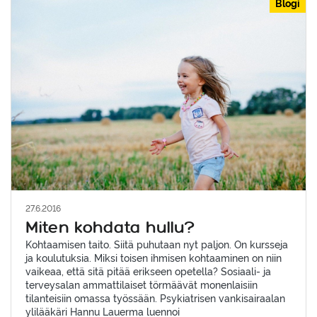
Blogi
27.6.2016
Miten kohdata hullu?
Kohtaamisen taito. Siitä puhutaan nyt paljon. On kursseja
ja koulutuksia. Miksi toisen ihmisen kohtaaminen on niin
vaikeaa, että sitä pitää erikseen opetella? Sosiaali- ja
terveysalan ammattilaiset törmäävät monenlaisiin
tilanteisiin omassa työssään. Psykiatrisen vankisairaalan
ylilääkäri Hannu Lauerma luennoi