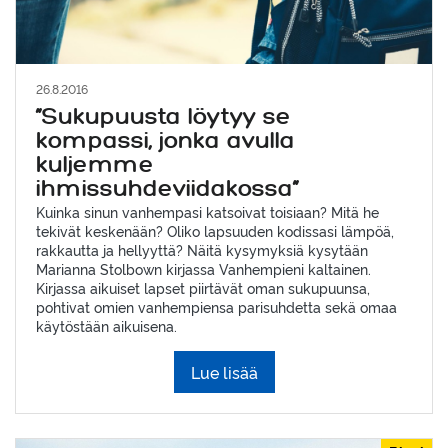
26.8.2016
”Sukupuusta löytyy se
kompassi, jonka avulla
kuljemme
ihmissuhdeviidakossa”
Kuinka sinun vanhempasi katsoivat toisiaan? Mitä he
tekivät keskenään? Oliko lapsuuden kodissasi lämpöä,
rakkautta ja hellyyttä? Näitä kysymyksiä kysytään
Marianna Stolbown kirjassa Vanhempieni kaltainen.
Kirjassa aikuiset lapset piirtävät oman sukupuunsa,
pohtivat omien vanhempiensa parisuhdetta sekä omaa
käytöstään aikuisena.
Lue lisää