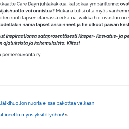
kkaatte Care Dayn juhlakakkua, katsokaa ympärillenne:
ovat
sijaishuolto voi onnistua?
Mukana tulisi olla myös vanhemm
joiden rooli lapsen elämässä ei katoa, vaikka hoitovastuu on 
 todellakin nämä lapset ansainneet ja he olkoot päivän kes
ut inspiraationsa sataprosenttisesti Kasper- Kasvatus- ja p
jatuksista ja kokemuksista. Kiitos!
a perheneuvonta ry
älkihuollon nuoria ei saa pakottaa velkaan
allinnettu myös yksilötyöhön!
»