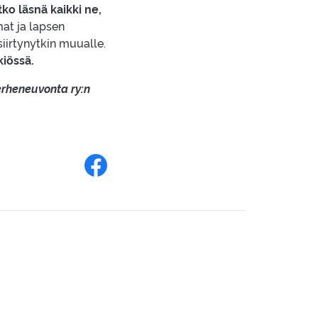
ko läsnä kaikki ne,
at ja lapsen
siirtynytkin muualle.
kiössä.
erheneuvonta ry:n
Jaa Facebookissa