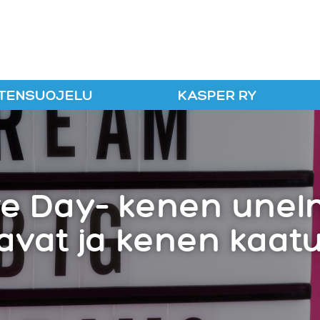
r ry
TENSUOJELU
KASPER RY
re Day– kenen unel
avat ja kenen kaat