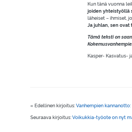
Kun tänä vuonna lei
joiden yhteistyöllä 
läheiset – ihmiset, 
Ja juhlan, sen ovat
Tämä teksti on saan
Kokemusvanhempien a
Kasper- Kasvatus- j
« Edellinen kirjoitus:
Vanhempien kannanotto: J
Seuraava kirjoitus:
Voikukkia-työote on nyt m