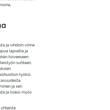
misina,
aa
ta ja vihdoin viime
pua lapselle ja
tähän toiveeseen
teistyön suhteen.
uksien
ishuollon työksi,
ttavuudesta,
aminen ja sen
tä ja lisäisi myös
 yhteistä