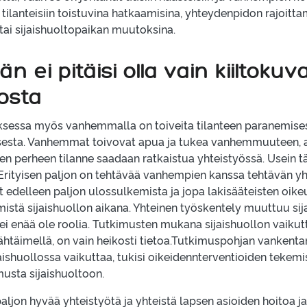
tilanteisiin toistuvina hatkaamisina, yhteydenpidon rajoitta
tai sijaishuoltopaikan muutoksina.
n ei pitäisi olla vain kiiltokuv
losta
uksessa myös vanhemmalla on toiveita tilanteen paranemises
sesta. Vanhemmat toivovat apua ja tukea vanhemmuuteen, a
ten perheen tilanne saadaan ratkaistua yhteistyössä. Usein 
 Erityisen paljon on tehtävää vanhempien kanssa tehtävän yh
delleen paljon ulossulkemista ja jopa lakisääteisten oike
istä sijaishuollon aikana. Yhteinen työskentely muuttuu sija
i enää ole roolia. Tutkimusten mukana sijaishuollon vaiku
 tähtäimellä, on vain heikosti tietoa.Tutkimuspohjan vankent
aishuollossa vaikuttaa, tukisi oikeidennterventioiden tekemis
usta sijaishuoltoon.
aljon hyvää yhteistyötä ja yhteistä lapsen asioiden hoitoa ja