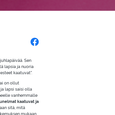
Jaa Facebookissa
 juhlapäivää. Sen
tä lapsia ja nuoria
esteet kaatuvat”.
ai on ollut
a lapsi saisi olla
keneelle vanhemmalle
unelmat kaatuvat ja
an sitä, mitä
n kokemuksen mukaan