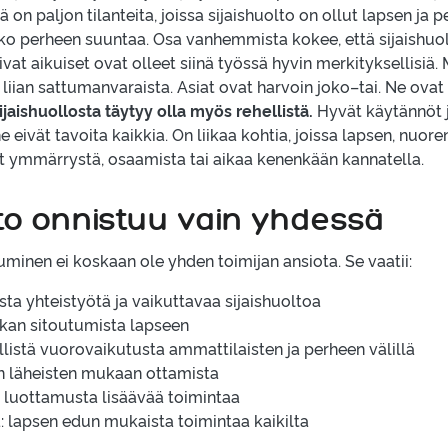
 on paljon tilanteita, joissa sijaishuolto on ollut lapsen ja 
o perheen suuntaa. Osa vanhemmista kokee, että sijaishuol
mivat aikuiset ovat olleet siinä työssä hyvin merkityksellisiä.
ä liian sattumanvaraista. Asiat ovat harvoin joko–tai. Ne ov
ijaishuollosta täytyy olla myös rehellistä.
Hyvät käytännöt 
s ne eivät tavoita kaikkia. On liikaa kohtia, joissa lapsen, nuor
lut ymmärrystä, osaamista tai aikaa kenenkään kannatella.
lto onnistuu vain yhdessä
uminen ei koskaan ole yhden toimijan ansiota. Se vaatii:
ta yhteistyötä ja vaikuttavaa sijaishuoltoa
ikan sitoutumista lapseen
ellistä vuorovaikutusta ammattilaisten ja perheen välillä
n läheisten mukaan ottamista
 luottamusta lisäävää toimintaa
: lapsen edun mukaista toimintaa kaikilta