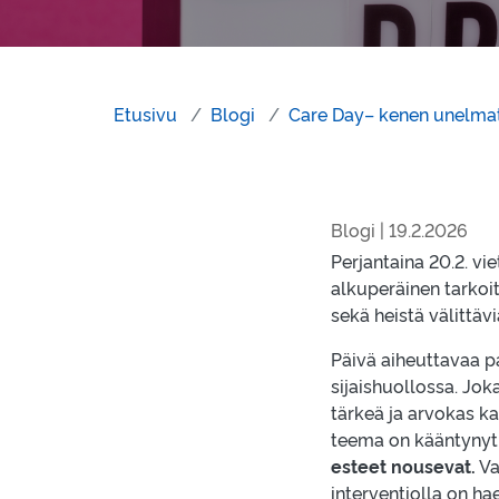
Etusivu
Blogi
Care Day– kenen unelmat
Blogi | 19.2.2026
Perjantaina 20.2. vi
alkuperäinen tarkoitu
sekä heistä välittäv
Päivä aiheuttavaa pa
sijaishuollossa. Joka
tärkeä ja arvokas k
teema on kääntynyt 
esteet nousevat.
Va
interventiolla on h