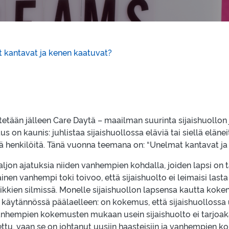
 kantavat ja kenen kaatuvat?
etetään jälleen Care Daytä – maailman suurinta sijaishuollon
s on kaunis: juhlistaa sijaishuollossa eläviä tai siellä elänei
iä henkilöitä. Tänä vuonna teemana on: “Unelmat kantavat ja 
ljon ajatuksia niiden vanhempien kohdalla, joiden lapsi on t
inen vanhempi toki toivoo, että sijaishuolto ei leimaisi lasta j
aikkien silmissä. Monelle sijaishuollon lapsensa kautta ko
käytännössä päälaelleen: on kokemus, että sijaishuollossa
nhempien kokemusten mukaan usein sijaishuolto ei tarjoaka
aettu, vaan se on johtanut uusiin haasteisiin ja vanhempie