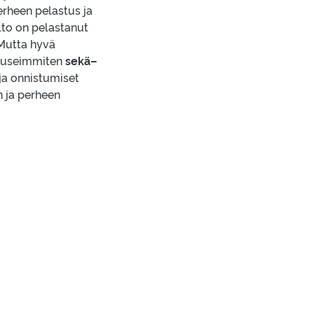
perheen pelastus ja
to on pelastanut
 Mutta hyvä
at useimmiten
sekä–
ja onnistumiset
en ja perheen