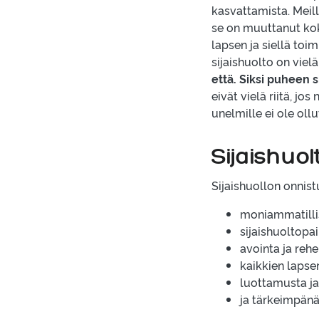
kasvattamista. Meillä
se on muuttanut kok
lapsen ja siellä toi
sijaishuolto on viel
että. Siksi puheen s
eivät vielä riitä, jo
unelmille ei ole ol
Sijaishuo
Sijaishuollon onnist
moniammatillis
sijaishuoltopa
avointa ja reh
kaikkien lapse
luottamusta ja
ja tärkeimpänä