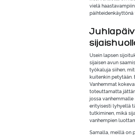
vielä haastavampiin 
päihteidenkäyttönä 
Juhlapäivä
sijaishuol
Usein lapsen sijoit
sijaisen avun saami
työkaluja siihen, mi
kuitenkin petytään.
Vanhemmat kokevat e
toteuttamatta jättäm
jossa vanhemmalle e
erityisesti lyhyellä
tutkiminen, mikä sij
vanhempien luottam
Samalla, meillä on p