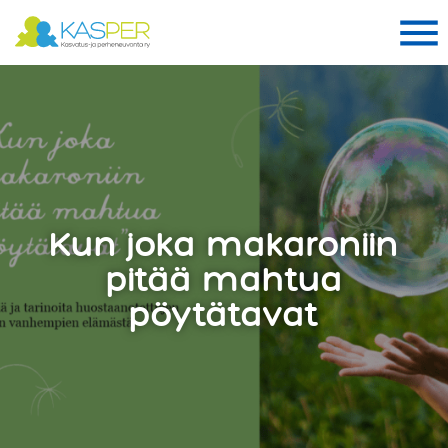
Suomen Kasper ry
Me
Me
Kun joka makaroniin
pitää mahtua
pöytätavat