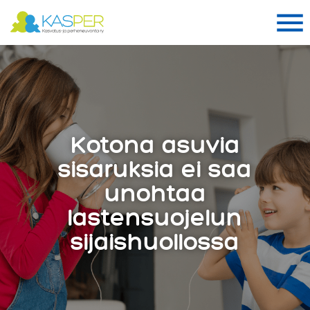
Suomen Kasper ry
Me
Me
Kotona asuvia
sisaruksia ei saa
unohtaa
lastensuojelun
sijaishuollossa