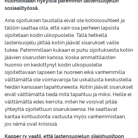
huomioidaan nykyistä paremmin lastensuojelun
sosiaalityössä.
Aina sijoituksen taustalla eivät ole kotiolosuhteet ja
tällöin saattaa olla, että vain osa perheen lapsista
sijoitetaan kodin ulkopuolelle. Tällä hetkellä
lastensuojelu jättää kotiin jäävät sisarukset vaille
tukea. Pahimmillaan kukaan ei puhu sijoituksesta kotiin
jäävien sisarusten kanssa, koska ammattilaisten
huomio on keskittynyt kodin ulkopuolelle
sijoitettavaan lapseen tai nuoreen eikä vanhemmilla
välttämättä ole voimavaroja tai uskallusta keskustella
heidän kanssaan tapahtuneesta. Kotiin jäävät sisarukset
eivät välttämättä tiedä mitä tapahtuu ja miksi. Heille ei
välttämättä edes kerrota, miten he voisivat pitää
yhteyttä sijoitettuun sisarukseensa. He saattavat
kantaa kohtuutonta vastuuta myös vanhemmistaan,
jos nämä ovat kriisissä.
Kasper ry vaatii, että lastensuojelun sijaishuoltoon