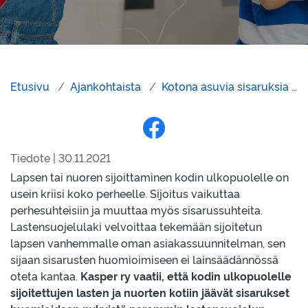
Etusivu
Ajankohtaista
Kotona asuvia sisaruksia ei saa unohtaa lastensuojelun sijaishuollossa
Jaa Facebookissa
Tiedote | 30.11.2021
Lapsen tai nuoren sijoittaminen kodin ulkopuolelle on
usein kriisi koko perheelle. Sijoitus vaikuttaa
perhesuhteisiin ja muuttaa myös sisarussuhteita.
Lastensuojelulaki velvoittaa tekemään sijoitetun
lapsen vanhemmalle oman asiakassuunnitelman, sen
sijaan sisarusten huomioimiseen ei lainsäädännössä
oteta kantaa.
Kasper ry vaatii, että kodin ulkopuolelle
sijoitettujen lasten ja nuorten kotiin jäävät sisarukset