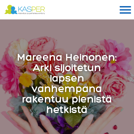
Suomen Kasper ry
Me
Me
Mareena Heinonen:
Arki sijoitetun
lapsen
vanhempana
rakentuu pienistä
hetkistä