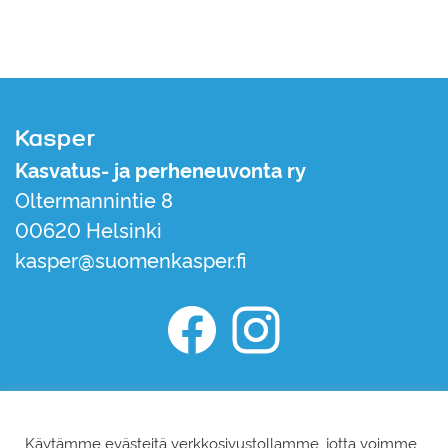
Kasper
Kasvatus- ja perheneuvonta ry
Oltermannintie 8
00620 Helsinki
kasper@suomenkasper.fi
Kasper Facebook
Kasper Instagram
Liity jäseneksi
Tilaa uutiskirje
Käytämme evästeitä verkkosivustollamme, jotta voimme