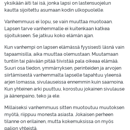
yksikään äiti tai isä, jonka lapsi on lastensuojelun
kautta sijoitettu asumaan kodin ulkopuolelle.
Vanhemmuus ei lopu, se vain muuttaa muotoaan.
Lapsen tarve vanhemmalle ei kuitenkaan katkea
sijoitukseen. Se jatkuu koko elämän ajan.
Kun vanhempi on lapsen elämässä fyysisesti läsnä vain
tapaamisilla, aika muuttaa olemustaan. Muutamaan
tuntiin tai päivään pitää tiivistää pala oikeaa elämää.
Suuri osa tiedon, ymmärryksen, perinteiden ja arvojen
siirtämisestä vanhemmalta lapselle tapahtuu yleensä
arjen lomassa, sivulauseissa ennemmin kuin saarnoina.
Kun yhteinen arki puuttuu, korostuu jokainen sivulause
ja äänenpaino, teko ja ele.
Millaiseksi vanhemmuus sitten muotoutuu muutoksen
myötä, riippuu monesta asiasta. Jokaisen perheen
tilanne on erilainen, mutta kokemuksissa on myös
paljon yhteistä.