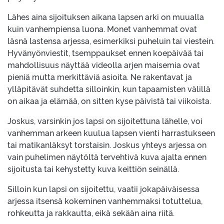
Lähes aina sijoituksen aikana lapsen arki on muualla
kuin vanhempiensa luona. Monet vanhemmat ovat
läsnä lastensa arjessa, esimerkiksi puheluin tai viestein.
Hyvänyönviestit, tsemppaukset ennen koepäivää tai
mahdollisuus näyttää videolla arjen maisemia ovat
pieniä mutta merkittäviä asioita. Ne rakentavat ja
ylläpitävät suhdetta silloinkin, kun tapaamisten välillä
on aikaa ja elämää, on sitten kyse päivistä tai viikoista.
Joskus, varsinkin jos lapsi on sijoitettuna lähelle, voi
vanhemman arkeen kuulua lapsen vienti harrastukseen
tai matikanläksyt torstaisin. Joskus yhteys arjessa on
vain puhelimen näytöltä tervehtivä kuva ajalta ennen
sijoitusta tai kehystetty kuva keittiön seinällä.
Silloin kun lapsi on sijoitettu, vaatii jokapäiväisessa
arjessa itsensä kokeminen vanhemmaksi totuttelua,
rohkeutta ja rakkautta, eikä sekään aina riitä.