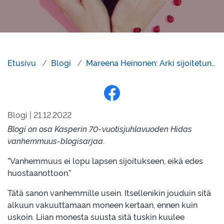
Etusivu
Blogi
Mareena Heinonen: Arki sijoitetun lapsen vanhempana rakentuu pienistä hetkistä
Jaa Facebookissa
Blogi | 21.12.2022
Blogi on osa Kasperin 70-vuotisjuhlavuoden Hidas
vanhemmuus-blogisarjaa
.
”Vanhemmuus ei lopu lapsen sijoitukseen, eikä edes
huostaanottoon.”
Tätä sanon vanhemmille usein. Itsellenikin jouduin sitä
alkuun vakuuttamaan moneen kertaan, ennen kuin
uskoin. Liian monesta suusta sitä tuskin kuulee