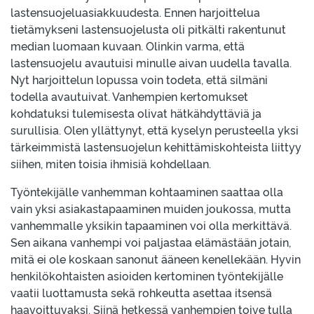
lastensuojeluasiakkuudesta. Ennen harjoittelua
tietämykseni lastensuojelusta oli pitkälti rakentunut
median luomaan kuvaan. Olinkin varma, että
lastensuojelu avautuisi minulle aivan uudella tavalla.
Nyt harjoittelun lopussa voin todeta, että silmäni
todella avautuivat. Vanhempien kertomukset
kohdatuksi tulemisesta olivat hätkähdyttäviä ja
surullisia. Olen yllättynyt, että kyselyn perusteella yksi
tärkeimmistä lastensuojelun kehittämiskohteista liittyy
siihen, miten toisia ihmisiä kohdellaan.
Työntekijälle vanhemman kohtaaminen saattaa olla
vain yksi asiakastapaaminen muiden joukossa, mutta
vanhemmalle yksikin tapaaminen voi olla merkittävä.
Sen aikana vanhempi voi paljastaa elämästään jotain,
mitä ei ole koskaan sanonut ääneen kenellekään. Hyvin
henkilökohtaisten asioiden kertominen työntekijälle
vaatii luottamusta sekä rohkeutta asettaa itsensä
haavoittuvaksi. Siinä hetkessä vanhempien toive tulla