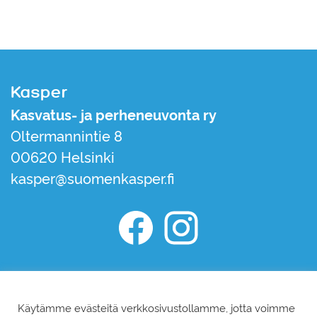
Kasper
Kasvatus- ja perheneuvonta ry
Oltermannintie 8
00620 Helsinki
kasper@suomenkasper.fi
Kasper Facebook
Kasper Instagram
Liity jäseneksi
Tilaa uutiskirje
Käytämme evästeitä verkkosivustollamme, jotta voimme