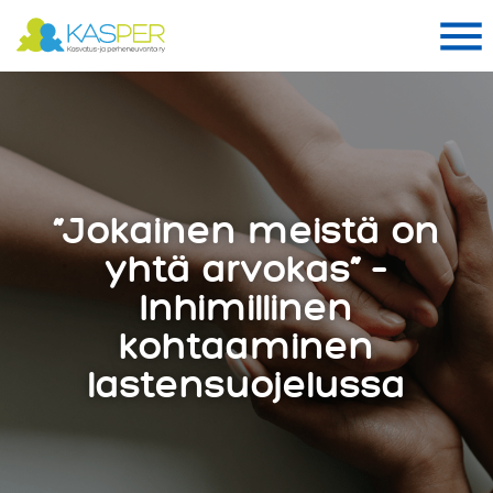
Suomen Kasper ry
Me
Me
”Jokainen meistä on
yhtä arvokas” –
Inhimillinen
kohtaaminen
lastensuojelussa