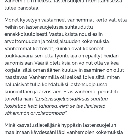
vanhempien mielestä lastensuojelun kehittämisessä
tulee panostaa.
Monet kyselyyn vastanneet vanhemmat kertoivat, että
heihin on lastensuojelussa suhtauduttu
ennakkoluuloisesti. Vastauksista nousi esiin
arvottomuuden ja toissijaisuuden kokemuksia.
Vanhemmat kertoivat, kuinka ovat kokeneet
loukkaavana sen, että työntekijä on epäillyt heidän
sanomisiaan. Vääriä oletuksia on voinut olla vaikea
korjata, sillä oman äänen kuuluviin saaminen on ollut
haastavaa. Vanhemmilla oli selkeä toive siitä, miten
haluaisivat tulla kohdatuiksi lastensuojelussa:
kunnioittaen ja arvostaen. Eräs vanhempi perusteli
toivetta näin:
”Lastensuojeluasiakkuus saattaa
koskettaa ketä tahansa, eikä se tee ihmisestä
vähemmän arvokkaampaa”.
Minä kasvatustieteilijänä hyppäsin lastensuojelun
maailmaan käydessäni läpi vanhempien kokemuksia