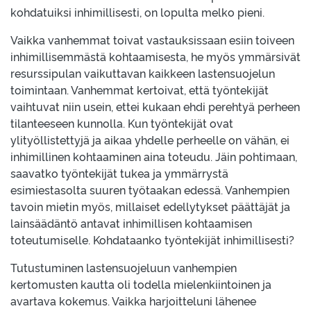
kohdatuiksi inhimillisesti, on lopulta melko pieni.
Vaikka vanhemmat toivat vastauksissaan esiin toiveen
inhimillisemmästä kohtaamisesta, he myös ymmärsivät
resurssipulan vaikuttavan kaikkeen lastensuojelun
toimintaan. Vanhemmat kertoivat, että työntekijät
vaihtuvat niin usein, ettei kukaan ehdi perehtyä perheen
tilanteeseen kunnolla. Kun työntekijät ovat
ylityöllistettyjä ja aikaa yhdelle perheelle on vähän, ei
inhimillinen kohtaaminen aina toteudu. Jäin pohtimaan,
saavatko työntekijät tukea ja ymmärrystä
esimiestasolta suuren työtaakan edessä. Vanhempien
tavoin mietin myös, millaiset edellytykset päättäjät ja
lainsäädäntö antavat inhimillisen kohtaamisen
toteutumiselle. Kohdataanko työntekijät inhimillisesti?
Tutustuminen lastensuojeluun vanhempien
kertomusten kautta oli todella mielenkiintoinen ja
avartava kokemus. Vaikka harjoitteluni lähenee