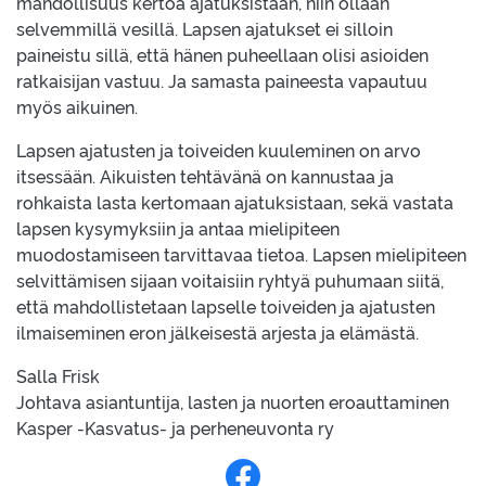
mahdollisuus kertoa ajatuksistaan, niin ollaan
selvemmillä vesillä. Lapsen ajatukset ei silloin
paineistu sillä, että hänen puheellaan olisi asioiden
ratkaisijan vastuu. Ja samasta paineesta vapautuu
myös aikuinen.
Lapsen ajatusten ja toiveiden kuuleminen on arvo
itsessään. Aikuisten tehtävänä on kannustaa ja
rohkaista lasta kertomaan ajatuksistaan, sekä vastata
lapsen kysymyksiin ja antaa mielipiteen
muodostamiseen tarvittavaa tietoa. Lapsen mielipiteen
selvittämisen sijaan voitaisiin ryhtyä puhumaan siitä,
että mahdollistetaan lapselle toiveiden ja ajatusten
ilmaiseminen eron jälkeisestä arjesta ja elämästä.
Salla Frisk
Johtava asiantuntija, lasten ja nuorten eroauttaminen
Kasper -Kasvatus- ja perheneuvonta ry