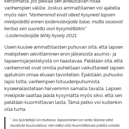
kertomatta, jos pelkää sen aiheuttavan riitaa
vanhempien välille. Joskus ammattilainen voi ajatella
myös näin:
”Vanhemmat eivät olleet kysyneet lapsen
mielipidettä ennen lastenvalvojalle tuloa, mutta osaavat
kertoa sen suurelta osin kysymättäkin.”
-Lastenvalvojille tehty kysely 2021.
Usein kuulee ammattilaisten puhuvan siitä, että lapsen
mielipiteen selvittäminen eron jälkeisistä asumis- ja
tapaamisjärjestelyistä on haastavaa. Pelätään sitä, että
vanhemmat ovat omilla puheillaan vaikuttaneet lapsen
ajatuksiin omaa etuaan tavoitellen. Epäillään, puhuuko
lapsi totta, vanhempien totuudenpuhumista
kyseenalaistetaan harvemmin samalla tavalla. Lapsen
mielipide saattaa jäädä kysymättä myös siksi, että sen
pelätään kuormittavan lasta. Tämä pelko voi kuitenkin
olla turha.
” Jos työntekijä on mukava, tapaaminen on rento tilanne eikä
muistuta kuulustelua, niin miksi olisi kuormittavaa jutella omista