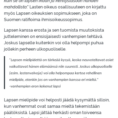
kuin se on lapsen ikään ja kehitystasoon nähden
mahdollista
.” Lasten oikeus osallisuuteen on kirjattu
myös Lapsen oikeuksien sopimukseen, joka on
Suomen ratifioima ihmisoikeussopimus.
Lapsen kanssa erosta ja sen tuomista muutoksista
jutteleminen on ensisijaisesti vanhempien tehtävä.
Joskus lapselle kuitenkin voi olla helpompi puhua
jollekin perheen ulkopuoliselle.
”Lapsen mielipidettä on tärkeää kysyä, koska neuvoteltavat asiat
vaikuttavat hänen elämäänsä niin suuresti. Joskus ulkopuoliselle
(esim. lastenvalvoja) voi olla helpompaa kertoa rehellinen
mielipide, etenkin jos on vanhempien kanssa eri mieltä.”
-vanhempien eron kokenut lapsi
Lapsen mielipide voi helposti jäädä kysymättä silloin,
kun vanhemmat ovat samaa mieltä tekemistään
päätöksistä. Lapsi jättää herkästi oman toiveensa