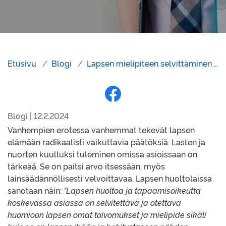
Etusivu
Blogi
Lapsen mielipiteen selvittäminen on arvo itsessään
Jaa Facebookissa
Blogi | 12.2.2024
Vanhempien erotessa vanhemmat tekevät lapsen
elämään radikaalisti vaikuttavia päätöksiä. Lasten ja
nuorten kuulluksi tuleminen omissa asioissaan on
tärkeää. Se on paitsi arvo itsessään, myös
lainsäädännöllisesti velvoittavaa. Lapsen huoltolaissa
sanotaan näin:
”Lapsen huoltoa ja tapaamisoikeutta
koskevassa asiassa on selvitettävä ja otettava
huomioon lapsen omat toivomukset ja mielipide sikäli