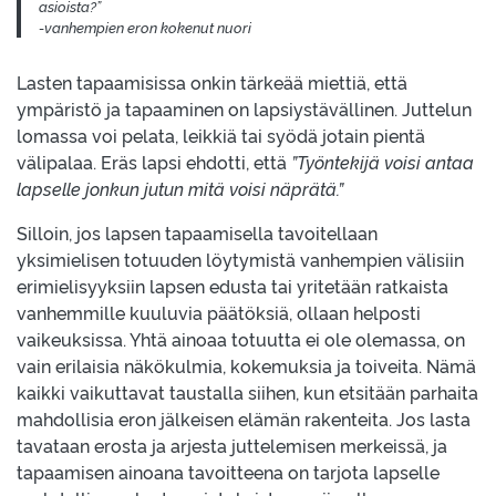
asioista?”
-vanhempien eron kokenut nuori
Lasten tapaamisissa onkin tärkeää miettiä, että
ympäristö ja tapaaminen on lapsiystävällinen. Juttelun
lomassa voi pelata, leikkiä tai syödä jotain pientä
välipalaa. Eräs lapsi ehdotti, että
”Työntekijä voisi antaa
lapselle jonkun jutun mitä voisi näprätä.”
Silloin, jos lapsen tapaamisella tavoitellaan
yksimielisen totuuden löytymistä vanhempien välisiin
erimielisyyksiin lapsen edusta tai yritetään ratkaista
vanhemmille kuuluvia päätöksiä, ollaan helposti
vaikeuksissa. Yhtä ainoaa totuutta ei ole olemassa, on
vain erilaisia näkökulmia, kokemuksia ja toiveita. Nämä
kaikki vaikuttavat taustalla siihen, kun etsitään parhaita
mahdollisia eron jälkeisen elämän rakenteita. Jos lasta
tavataan erosta ja arjesta juttelemisen merkeissä, ja
tapaamisen ainoana tavoitteena on tarjota lapselle