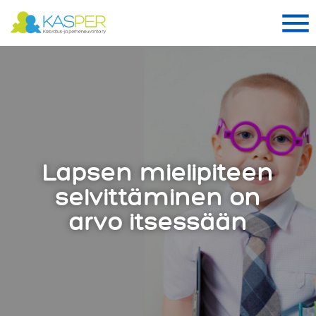
Suomen Kasper ry
Me
Me
Lapsen mielipiteen
selvittäminen on
arvo itsessään