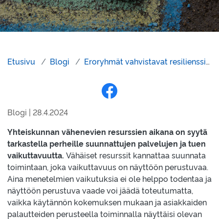
Etusivu
Blogi
Eroryhmät vahvistavat resilienssiä ja tunnetaitoja
Jaa Facebookissa
Blogi | 28.4.2024
Yhteiskunnan vähenevien resurssien aikana on syytä
tarkastella perheille suunnattujen palvelujen ja tuen
vaikuttavuutta.
Vähäiset resurssit kannattaa suunnata
toimintaan, joka vaikuttavuus on näyttöön perustuvaa.
Aina menetelmien vaikutuksia ei ole helppo todentaa ja
näyttöön perustuva vaade voi jäädä toteutumatta,
vaikka käytännön kokemuksen mukaan ja asiakkaiden
palautteiden perusteella toiminnalla näyttäisi olevan