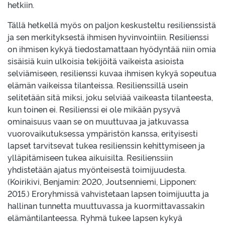
hetkiin.
Tällä hetkellä myös on paljon keskusteltu resilienssistä
ja sen merkityksestä ihmisen hyvinvointiin. Resilienssi
on ihmisen kykyä tiedostamattaan hyödyntää niin omia
sisäisiä kuin ulkoisia tekijöitä vaikeista asioista
selviämiseen, resilienssi kuvaa ihmisen kykyä sopeutua
elämän vaikeissa tilanteissa. Resilienssillä usein
selitetään sitä miksi, joku selviää vaikeasta tilanteesta,
kun toinen ei. Resilienssi ei ole mikään pysyvä
ominaisuus vaan se on muuttuvaa ja jatkuvassa
vuorovaikutuksessa ympäristön kanssa, erityisesti
lapset tarvitsevat tukea resilienssin kehittymiseen ja
ylläpitämiseen tukea aikuisilta. Resilienssiin
yhdistetään ajatus myönteisestä toimijuudesta.
(Koirikivi, Benjamin: 2020, Joutsenniemi, Lipponen:
2015.) Eroryhmissä vahvistetaan lapsen toimijuutta ja
hallinan tunnetta muuttuvassa ja kuormittavassakin
elämäntilanteessa. Ryhmä tukee lapsen kykyä