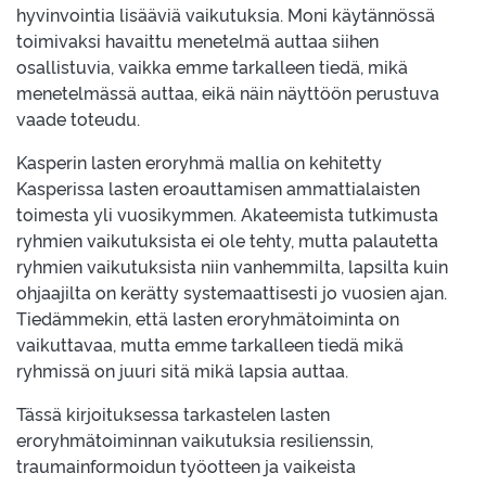
hyvinvointia lisääviä vaikutuksia. Moni käytännössä
toimivaksi havaittu menetelmä auttaa siihen
osallistuvia, vaikka emme tarkalleen tiedä, mikä
menetelmässä auttaa, eikä näin näyttöön perustuva
vaade toteudu.
Kasperin lasten eroryhmä mallia on kehitetty
Kasperissa lasten eroauttamisen ammattialaisten
toimesta yli vuosikymmen. Akateemista tutkimusta
ryhmien vaikutuksista ei ole tehty, mutta palautetta
ryhmien vaikutuksista niin vanhemmilta, lapsilta kuin
ohjaajilta on kerätty systemaattisesti jo vuosien ajan.
Tiedämmekin, että lasten eroryhmätoiminta on
vaikuttavaa, mutta emme tarkalleen tiedä mikä
ryhmissä on juuri sitä mikä lapsia auttaa.
Tässä kirjoituksessa tarkastelen lasten
eroryhmätoiminnan vaikutuksia resilienssin,
traumainformoidun työotteen ja vaikeista