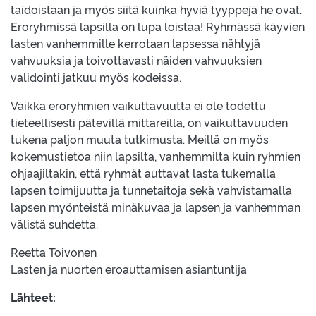
taidoistaan ja myös siitä kuinka hyviä tyyppejä he ovat.
Eroryhmissä lapsilla on lupa loistaa! Ryhmässä käyvien
lasten vanhemmille kerrotaan lapsessa nähtyjä
vahvuuksia ja toivottavasti näiden vahvuuksien
validointi jatkuu myös kodeissa.
Vaikka eroryhmien vaikuttavuutta ei ole todettu
tieteellisesti pätevillä mittareilla, on vaikuttavuuden
tukena paljon muuta tutkimusta. Meillä on myös
kokemustietoa niin lapsilta, vanhemmilta kuin ryhmien
ohjaajiltakin, että ryhmät auttavat lasta tukemalla
lapsen toimijuutta ja tunnetaitoja sekä vahvistamalla
lapsen myönteistä minäkuvaa ja lapsen ja vanhemman
välistä suhdetta.
Reetta Toivonen
Lasten ja nuorten eroauttamisen asiantuntija
Lähteet: