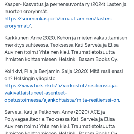
Kasper- Kasvatus ja perheneuvonta ry (2024) Lasten ja
nuorten eroryhmät.
https://suomenkasper.fi/eroauttaminen/lasten-
eroryhmat/
.
Karkkunen, Anne 2020. Kehon ja mielen vakauttamisen
merkitys suhteessa. Teoksessa Kati Sarvela ja Elisa
Auvinen (toim.) Yhteinen kieli. Traumatietoisuutta
ihmisten kohtaamiseen. Helsinki. Basam Books Oy.
Koirikivi, Piia ja Benjamin, Saija (2020) Mitä resilienssi
on? Helsingin yliopisto.
https://www.helsinki.fi/fi/verkostot/resilienssi-ja-
vakivaltaistuneet-asenteet-
opetustoimessa/ajankohtaista/mita-resilienssi-on.
Sarvela, Kati ja Pelkonen, Anne (2020) ACE ja
Polyvagaaliteoria. Teoksessa Kati Sarvela ja Elisa
Auvinen (toim.) Yhteinen kieli. Traumatietoisuutta
ihmisten kohtaamiseen. Helsinki. Basam Books Oy.