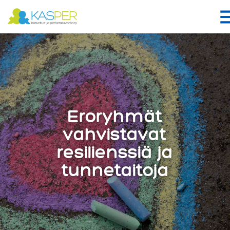
Suomen Kasper ry
Eroryhmät
vahvistavat
resilienssiä ja
tunnetaitoja