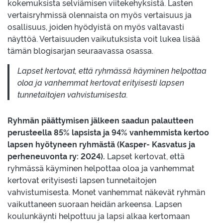
kokemuksista selviämisen viitekehyksistä. Lasten
vertaisryhmissä olennaista on myös vertaisuus ja
osallisuus, joiden hyödyistä on myös valtavasti
näyttöä. Vertaisuuden vaikutuksista voit lukea lisää
tämän blogisarjan seuraavassa osassa.
Lapset kertovat, että ryhmässä käyminen helpottaa
oloa ja vanhemmat kertovat erityisesti lapsen
tunnetaitojen vahvistumisesta.
Ryhmän päättymisen jälkeen saadun palautteen
perusteella 85% lapsista ja 94% vanhemmista kertoo
lapsen hyötyneen ryhmästä (Kasper- Kasvatus ja
perheneuvonta ry: 2024).
Lapset kertovat, että
ryhmässä käyminen helpottaa oloa ja vanhemmat
kertovat erityisesti lapsen tunnetaitojen
vahvistumisesta. Monet vanhemmat näkevät ryhmän
vaikuttaneen suoraan heidän arkeensa. Lapsen
koulunkäynti helpottuu ja lapsi alkaa kertomaan