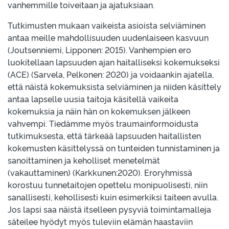
vanhemmille toiveitaan ja ajatuksiaan.
Tutkimusten mukaan vaikeista asioista selviäminen
antaa meille mahdollisuuden uudenlaiseen kasvuun
(Joutsenniemi, Lipponen: 2015). Vanhempien ero
luokitellaan lapsuuden ajan haitalliseksi kokemukseksi
(ACE) (Sarvela, Pelkonen: 2020) ja voidaankin ajatella,
että näistä kokemuksista selviäminen ja niiden käsittely
antaa lapselle uusia taitoja käsitellä vaikeita
kokemuksia ja näin hän on kokemuksen jälkeen
vahvempi. Tiedämme myös traumainformoidusta
tutkimuksesta, että tärkeää lapsuuden haitallisten
kokemusten käsittelyssä on tunteiden tunnistaminen ja
sanoittaminen ja keholliset menetelmät
(vakauttaminen) (Karkkunen:2020). Eroryhmissä
korostuu tunnetaitojen opettelu monipuolisesti, niin
sanallisesti, kehollisesti kuin esimerkiksi taiteen avulla.
Jos lapsi saa näistä itselleen pysyviä toimintamalleja
säteilee hyödyt myös tuleviin elämän haastaviin