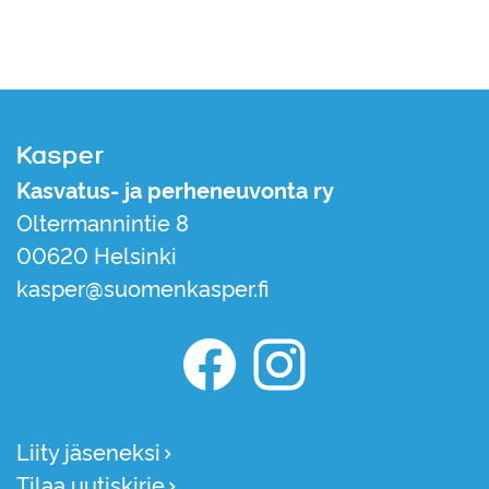
Kasper
Kasvatus- ja perheneuvonta ry
Oltermannintie 8
00620 Helsinki
kasper@suomenkasper.fi
Kasper Facebook
Kasper Instagram
Liity jäseneksi
Tilaa uutiskirje