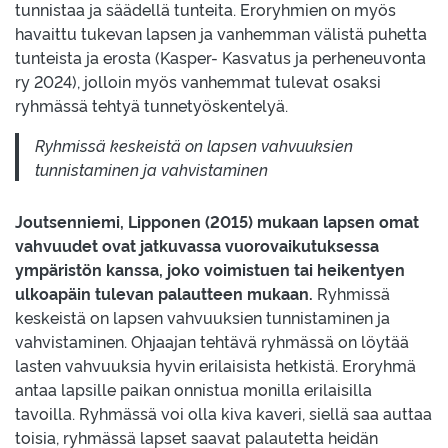
tunnistaa ja säädellä tunteita. Eroryhmien on myös
havaittu tukevan lapsen ja vanhemman välistä puhetta
tunteista ja erosta (Kasper- Kasvatus ja perheneuvonta
ry 2024), jolloin myös vanhemmat tulevat osaksi
ryhmässä tehtyä tunnetyöskentelyä.
Ryhmissä keskeistä on lapsen vahvuuksien
tunnistaminen ja vahvistaminen
Joutsenniemi, Lipponen (2015) mukaan lapsen omat
vahvuudet ovat jatkuvassa vuorovaikutuksessa
ympäristön kanssa, joko voimistuen tai heikentyen
ulkoapäin tulevan palautteen mukaan.
Ryhmissä
keskeistä on lapsen vahvuuksien tunnistaminen ja
vahvistaminen. Ohjaajan tehtävä ryhmässä on löytää
lasten vahvuuksia hyvin erilaisista hetkistä. Eroryhmä
antaa lapsille paikan onnistua monilla erilaisilla
tavoilla. Ryhmässä voi olla kiva kaveri, siellä saa auttaa
toisia, ryhmässä lapset saavat palautetta heidän