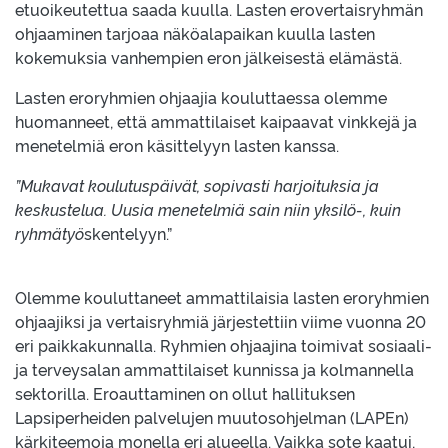
etuoikeutettua saada kuulla. Lasten erovertaisryhmän
ohjaaminen tarjoaa näköalapaikan kuulla lasten
kokemuksia vanhempien eron jälkeisestä elämästä.
Lasten eroryhmien ohjaajia kouluttaessa olemme
huomanneet, että ammattilaiset kaipaavat vinkkejä ja
menetelmiä eron käsittelyyn lasten kanssa.
”Mukavat koulutuspäivät, sopivasti harjoituksia ja
keskustelua. Uusia menetelmiä sain niin yksilö-, kuin
ryhmätyö
s
kentelyyn.”
Olemme kouluttaneet ammattilaisia lasten eroryhmien
ohjaajiksi ja vertaisryhmiä järjestettiin viime vuonna 20
eri paikkakunnalla. Ryhmien ohjaajina toimivat sosiaali-
ja terveysalan ammattilaiset kunnissa ja kolmannella
sektorilla. Eroauttaminen on ollut hallituksen
Lapsiperheiden palvelujen muutosohjelman (LAPEn)
kärkiteemoja monella eri alueella. Vaikka sote kaatui,