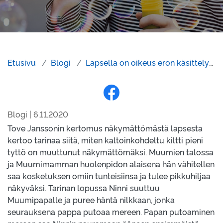
Etusivu
Blogi
Lapsella on oikeus eron käsittelyyn
Jaa Facebookissa
Blogi | 6.11.2020
Tove Janssonin kertomus näkymättömästä lapsesta
kertoo tarinaa siitä, miten kaltoinkohdeltu kiltti pieni
tyttö on muuttunut näkymättömäksi. Muumien talossa
ja Muumimamman huolenpidon alaisena hän vähitellen
saa kosketuksen omiin tunteisiinsa ja tulee pikkuhiljaa
näkyväksi. Tarinan lopussa Ninni suuttuu
Muumipapalle ja puree häntä nilkkaan, jonka
seurauksena pappa putoaa mereen. Papan putoaminen