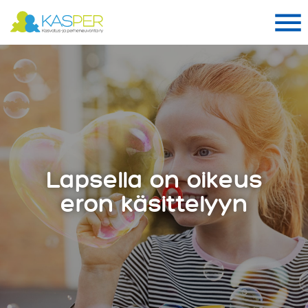
Suomen Kasper ry
Me
Me
Lapsella on oikeus
eron käsittelyyn