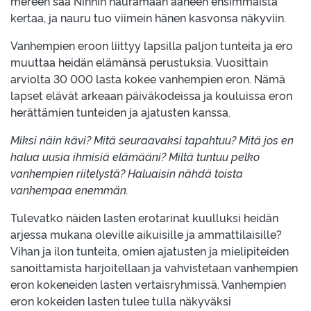
mereen saa Ninnin nauramaan ääneen ensimmäistä
kertaa, ja nauru tuo viimein hänen kasvonsa näkyviin.
Vanhempien eroon liittyy lapsilla paljon tunteita ja ero
muuttaa heidän elämänsä perustuksia. Vuosittain
arviolta 30 000 lasta kokee vanhempien eron. Nämä
lapset elävät arkeaan päiväkodeissa ja kouluissa eron
herättämien tunteiden ja ajatusten kanssa.
Miksi näin kävi? Mitä seuraavaksi tapahtuu? Mitä jos en
halua uusia ihmisiä elämääni? Miltä tuntuu pelko
vanhempien riitelystä? Haluaisin nähdä toista
vanhempaa enemmän.
Tulevatko näiden lasten erotarinat kuulluksi heidän
arjessa mukana oleville aikuisille ja ammattilaisille?
Vihan ja ilon tunteita, omien ajatusten ja mielipiteiden
sanoittamista harjoitellaan ja vahvistetaan vanhempien
eron kokeneiden lasten vertaisryhmissä. Vanhempien
eron kokeiden lasten tulee tulla näkyväksi