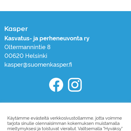
Kasper
Kasvatus- ja perheneuvonta ry
Oltermannintie 8
00620 Helsinki
kasper@suomenkasper.fi
Kasper Facebook
Kasper Instagram
Liity jäseneksi
Tilaa uutiskirje
Käytämme evästeitä verkkosivustollamme, jotta voimme
tarjota sinulle olennaisimman kokemuksen muistamalla
mieltymyksesi ja toistuvat vierailut. Valitsemalla "Hyväksy"