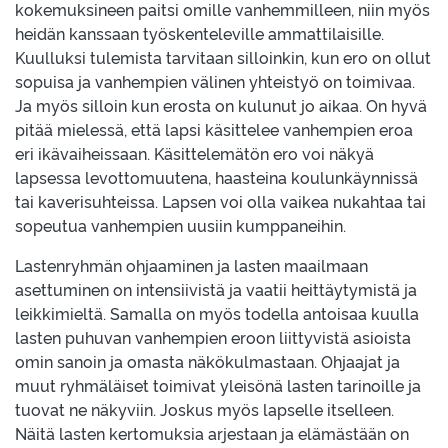
kokemuksineen paitsi omille vanhemmilleen, niin myös
heidän kanssaan työskenteleville ammattilaisille.
Kuulluksi tulemista tarvitaan silloinkin, kun ero on ollut
sopuisa ja vanhempien välinen yhteistyö on toimivaa.
Ja myös silloin kun erosta on kulunut jo aikaa. On hyvä
pitää mielessä, että lapsi käsittelee vanhempien eroa
eri ikävaiheissaan. Käsittelemätön ero voi näkyä
lapsessa levottomuutena, haasteina koulunkäynnissä
tai kaverisuhteissa. Lapsen voi olla vaikea nukahtaa tai
sopeutua vanhempien uusiin kumppaneihin.
Lastenryhmän ohjaaminen ja lasten maailmaan
asettuminen on intensiivistä ja vaatii heittäytymistä ja
leikkimieltä. Samalla on myös todella antoisaa kuulla
lasten puhuvan vanhempien eroon liittyvistä asioista
omin sanoin ja omasta näkökulmastaan. Ohjaajat ja
muut ryhmäläiset toimivat yleisönä lasten tarinoille ja
tuovat ne näkyviin. Joskus myös lapselle itselleen.
Näitä lasten kertomuksia arjestaan ja elämästään on